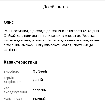
До обраного
Опис
Ранньостиглий, від сходів до технічної стиглості 45-48 днів.
Стійкий до стрілкування і знижених температур. Розетка
листя піднесена, розлога. Листя подовжено-овальні, зелені,
з хорошим смаком. У їжу вживають молоді листочки до
цвітіння.
Характеристики
виробник
GL Seeds
термін
ранній
дозрівання
час
травень
висаджування
колір плоду
зелений