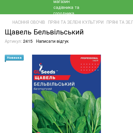
НАСІННЯ ОВОЧІВ
ПРЯНІ ТА ЗЕЛЕНІ КУЛЬТУРИ
ПРЯНІ ТА ЗЕ
Щавель Бельвільський
Артикул:
2415
Написати відгук
Новинка