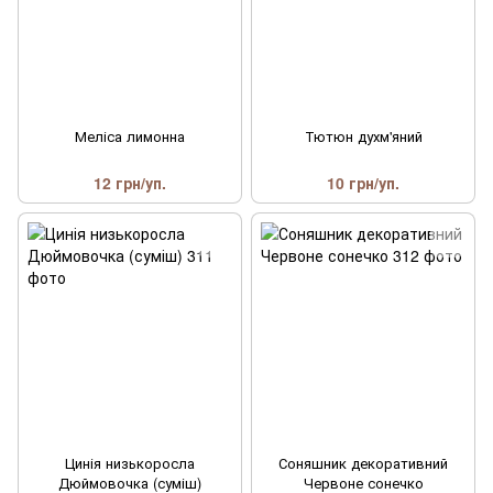
Меліса лимонна
Тютюн духм'яний
12 грн/уп.
10 грн/уп.
Цинія низькоросла
Соняшник декоративний
Дюймовочка (суміш)
Червоне сонечко