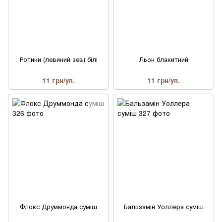
Ротики (левиний зев) білі
Льон блакитний
11 грн/уп.
11 грн/уп.
Флокс Друммонда суміш
Бальзамін Уоллера суміш