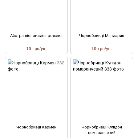
Айстра піоновидна рожева
Чорнобривці Мандарин
10 грн/уп.
10 грн/уп.
Чорнобривці Кармен
Чорнобривці Купідон
помаранчевий