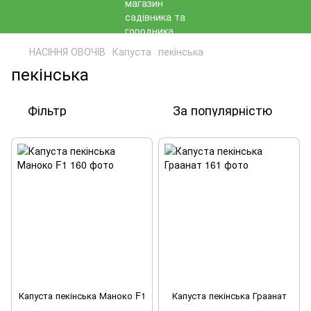
НАСІННЯ ОВОЧІВ
Капуста
пекінська
пекінська
Фільтр
За популярністю
Капуста пекінська Маноко F1
Капуста пекінська Граанат