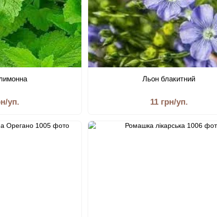
 лимонна
Льон блакитний
рн/уп.
11 грн/уп.