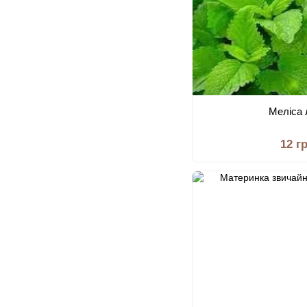
Меліса
12 г