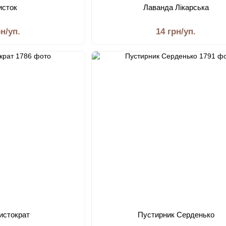
исток
Лаванда Лікарська
рн/уп.
14 грн/уп.
ристократ
Пустирник Серденько