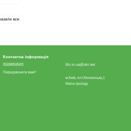
казати все
Контактна інформація
0508859583
lito.in.ua@ukr.net
Передзвонити вам?
м.Київ, пл.Оболонська,1
Мапа проїзду