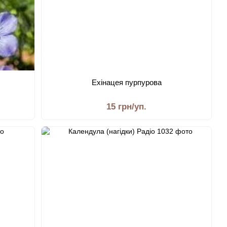
Ехінацея пурпурова
15 грн/уп.