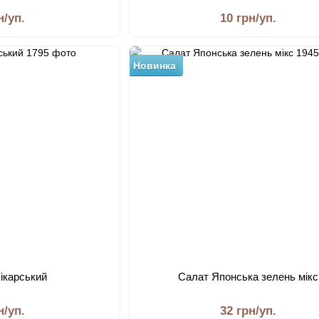
н/уп.
10 грн/уп.
Новинка
лікарський
Салат Японська зелень мікс
н/уп.
32 грн/уп.