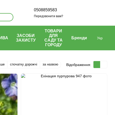
0508859583
Передзвонити вам?
ТОВАРИ
ЗАСОБИ
ДЛЯ
ИВА
Бренди
Укр
ЗАХИСТУ
САДУ ТА
ГОРОДУ
вше
спочатку дорожчі
за назвою
Відображення: