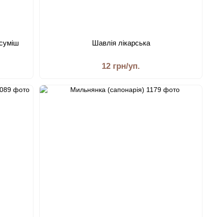
 суміш
Шавлія лікарська
12 грн/уп.