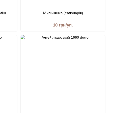
уміш
Мильнянка (сапонарія)
10 грн/уп.