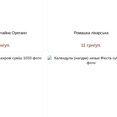
ичайна Орегано
Ромашка лікарська
рн/уп.
11 грн/уп.