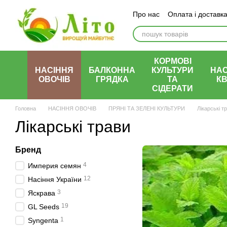
Перейти до основного контенту
Про нас
Оплата і доставк
КОРМОВІ
НАСІННЯ
БАЛКОННА
КУЛЬТУРИ
НАС
ОВОЧІВ
ГРЯДКА
ТА
КВ
СІДЕРАТИ
Головна
НАСІННЯ ОВОЧІВ
ПРЯНІ ТА ЗЕЛЕНІ КУЛЬТУРИ
Лікарські т
Лікарські трави
Бренд
4
Империя семян
12
Насіння України
3
Яскрава
19
GL Seeds
1
Syngenta