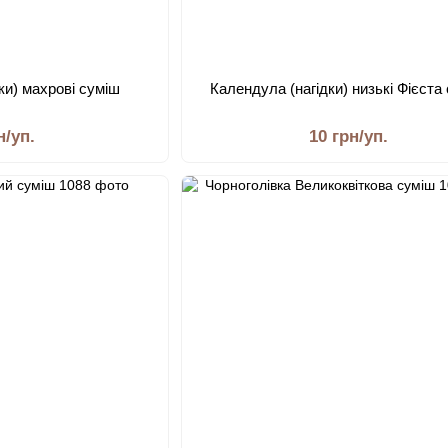
ки) махрові суміш
Календула (нагідки) низькі Фієста
н/уп.
10 грн/уп.