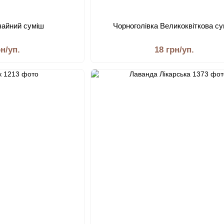
чайний суміш
Чорноголівка Великоквіткова с
рн/уп.
18 грн/уп.