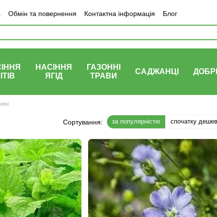
а
Обмін та повернення
Контактна інформація
Блог
ІННЯ
НАСІННЯ
ГАЗОННІ
САДЖАНЦІ
ДОБР
ІТІВ
ЯГІД
ТРАВИ
рави
за популярністю
спочатку деше
Сортування: