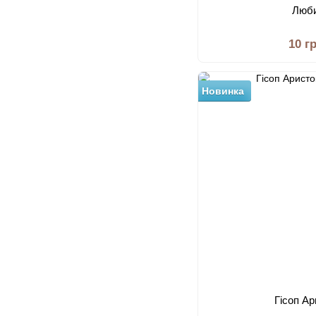
Люб
10 г
Новинка
Гісоп А