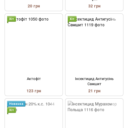
20 грн
32 грн
Хіт
Хіт
Актофіт
Інсектицид Антигусінь
Самшит
123 грн
21 грн
Новинка
Хіт