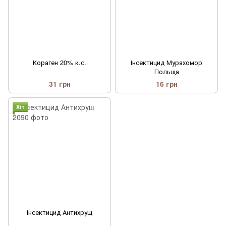
Кораген 20% к.с.
Інсектицид Мурахомор
Польща
31 грн
16 грн
Хіт
Інсектицид Антихрущ