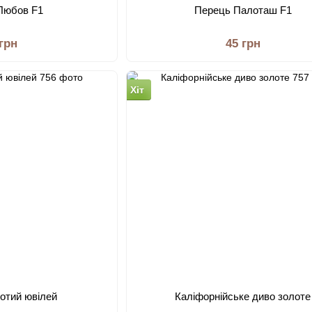
Любов F1
Перець Палоташ F1
 грн
45 грн
Хіт
отий ювілей
Каліфорнійське диво золоте