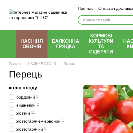
Перейти до основного контенту
Про нас
Оплата і доставк
КОРМОВІ
НАСІННЯ
БАЛКОННА
КУЛЬТУРИ
НАС
ОВОЧІВ
ГРЯДКА
ТА
КВ
СІДЕРАТИ
Головна
НАСІННЯ ОВОЧІВ
Перець
Перець
колір плоду
Хіт
1
бордовий
2
вишневий
11
жовтий
1
жовтогаряче-червоний
5
жовтогарячий