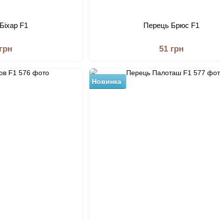
Біхар F1
Перець Брюс F1
 грн
51 грн
Новинка