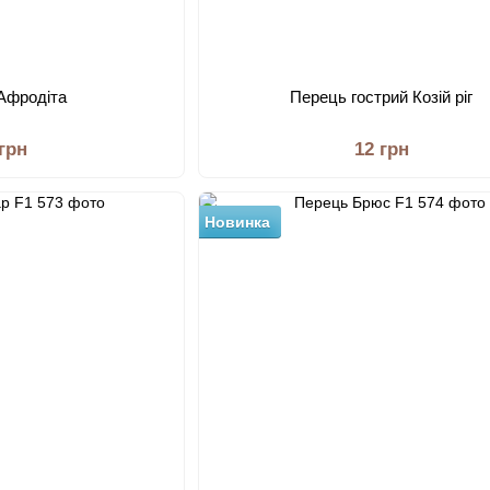
Афродіта
Перець гострий Козій ріг
 грн
12 грн
Новинка