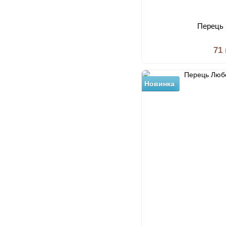
Перець 
71
Новинка