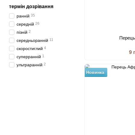
термін дозрівання
35
ранній
26
середній
2
пізній
Перець
11
середньоранній
4
скоростиглий
9 
1
суперранній
2
ультраранній
Новинка