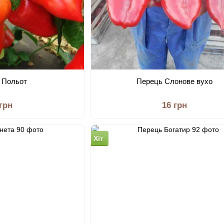
 Польот
Перець Слонове вухо
 грн
16 грн
Хіт