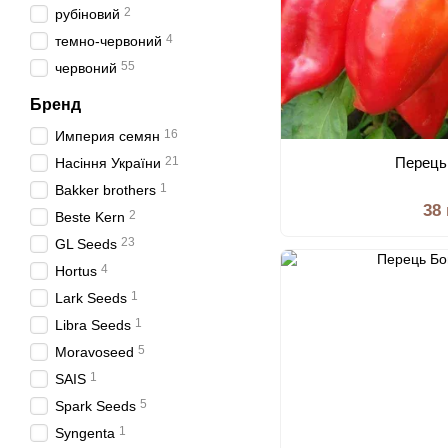
2
рубіновий
4
темно-червоний
55
червоний
Бренд
16
Империя семян
21
Перець
Насіння України
1
Bakker brothers
38
2
Beste Kern
23
GL Seeds
4
Hortus
1
Lark Seeds
1
Libra Seeds
5
Moravoseed
1
SAIS
5
Spark Seeds
1
Syngenta