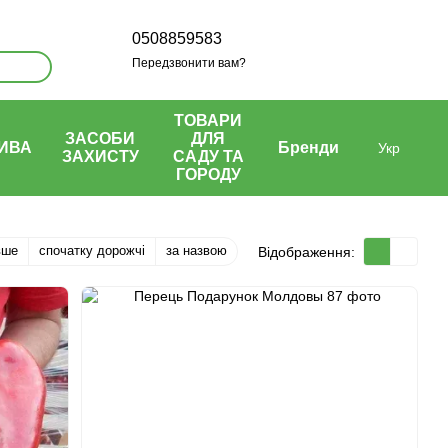
0508859583
Передзвонити вам?
ТОВАРИ
ЗАСОБИ
ДЛЯ
ИВА
Бренди
Укр
ЗАХИСТУ
САДУ ТА
ГОРОДУ
вше
спочатку дорожчі
за назвою
Відображення: