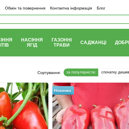
а
Обмін та повернення
Контактна інформація
Блог
ІННЯ
НАСІННЯ
ГАЗОННІ
САДЖАНЦІ
ДОБР
ІТІВ
ЯГІД
ТРАВИ
за популярністю
спочатку деше
Сортування:
Новинка