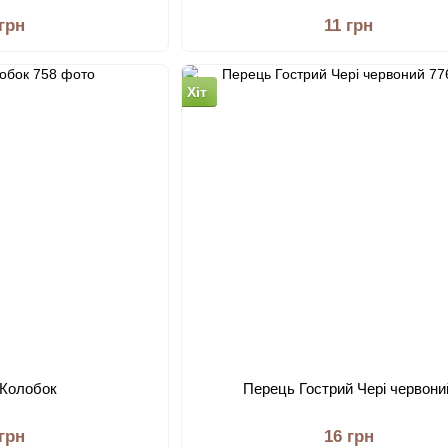
 грн
11 грн
Хіт
 Колобок
Перець Гострий Чері червони
 грн
16 грн