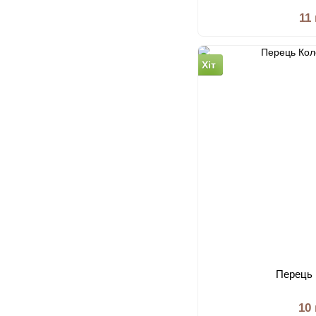
11
Хіт
Перець
10