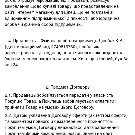
років, отримує інформацію від Продавця, розміщує
замовлення щодо купівлі товару, що представлений на
сайті Інтернет-магазину для цілей, що не пов'язані зі
здійсненням підприємницької діяльності, або юридична
особа чи фізична особа-підприємець.
1.4. Продавець – Фізична особа-підприємець Дзюбак К.В.
(ідентифікаційний код 2749816730), особа, яка
зареєстрована і діє відповідно до чинного законодавства
України, місцезнаходження якої: м. Київ, пр. Лісовий, буд.6а,
кв.134
2. Предмет Договору
2.1. Продавець зобов’язується передати у власність
Покупцю Товар, а Покупець зобов’язується оплатити і
прийняти Товар на умовах цього Договору.
2.2. Датою укладення Договору-оферти (акцептом оферти)
та моментом повного й беззаперечного прийняттям
Покупцем умов Договору вважається дата заповнення
Покупцем форми замовлення, розташованої на сайті