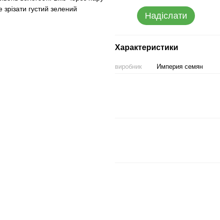
е зрізати густий зелений
Надіслати
Характеристики
виробник
Империя семян