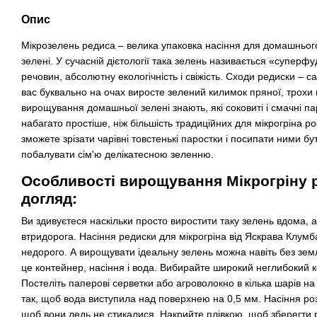
Опис
Мікрозелень редиса – велика упаковка насіння для домашнього
зелені. У сучасній дієтології така зелень називається «суперфу
речовин, абсолютну екологічність і свіжість. Сходи редиски – са
вас буквально на очах виросте зелений килимок пряної, трохи г
вирощування домашньої зелені знають, які соковиті і смачні пар
набагато простіше, ніж більшість традиційних для мікрогріна ро
зможете зрізати чарівні товстенькі паростки і посипати ними бу
побалувати сім'ю делікатесною зеленню.
Особливості вирощування Мікрогріну р
догляд:
Ви здивуєтеся наскільки просто виростити таку зелень вдома, 
втридорога. Насіння редиски для мікрогріна від Яскрава Клумб
недорого. А вирощувати ідеальну зелень можна навіть без земл
це контейнер, насіння і вода. Вибирайте широкий неглибокий к
Постеліть паперові серветки або агроволокно в кілька шарів на
так, щоб вода виступила над поверхнею на 0,5 мм. Насіння роз
щоб вони ледь не стикалися. Накрийте плівкою, щоб зберегти р