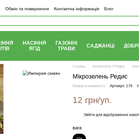
а
Обмін та повернення
Контактна інформація
Блог
ІННЯ
НАСІННЯ
ГАЗОННІ
САДЖАНЦІ
ДОБР
ІТІВ
ЯГІД
ТРАВИ
Головна
БАЛКОННА ГРЯДКА
БАЛ
Мікрозелень Редис
Немає в наявності
Артикул: 176
Н
12 грн/уп.
Увійти
для відображення накоп
%
вага
10г