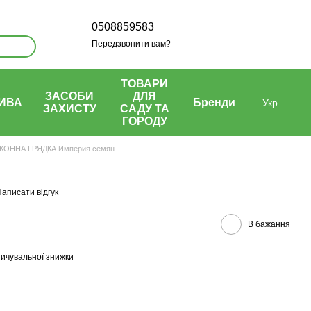
0508859583
Передзвонити вам?
ТОВАРИ
ЗАСОБИ
ДЛЯ
ИВА
Бренди
Укр
ЗАХИСТУ
САДУ ТА
ГОРОДУ
КОННА ГРЯДКА Империя семян
аписати відгук
В бажання
ичувальної знижки