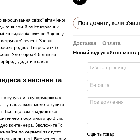
 вирощування свіжої вітамінної
Повідомити, коли з'яви
д» за високий вміст корисних
мі «швидкісні», вже на 3 день у
оструватої зелені. Знавці
Доставка
Оплата
остки редису. І виростити їх
Новий відгук або комента
слин. Уже через 4-5 днів ви
терброд, додати в салат,
едиса з насіння та
а не купувати в супермаркетах
а – у нас завжди можете купити
і. Все, що вам знадобиться –
онтейнер з бортиками до 3 см.
 дно контейнера. Зволожите їх
сипайте по серветці так густо,
Оцініть товар
івень вологості. Вже через пару