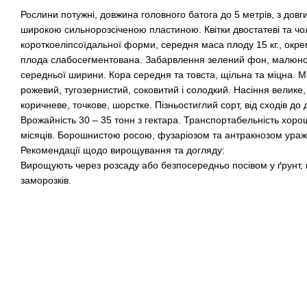
Рослини потужні, довжина головного батога до 5 метрів, з довг
широкою сильнорозсіченою пластиною. Квітки двостатеві та чол
короткоеліпсоїдальної форми, середня маса плоду 15 кг., окрем
плода слабосегментована. Забарвлення зелений фон, малюнок
середньої ширини. Кора середня та товста, щільна та міцна. М
рожевий, тугозернистий, соковитий і солодкий. Насіння велике, 
коричневе, точкове, шорстке. Пізньостиглий сорт, від сходів до 
Врожайність 30 – 35 тонн з гектара. Транспортабельність хорош
місяців. Борошнистою росою, фузаріозом та антракнозом ураж
Рекомендації щодо вирощування та догляду:
Вирощують через розсаду або безпосередньо посівом у ґрунт, 
заморозків.