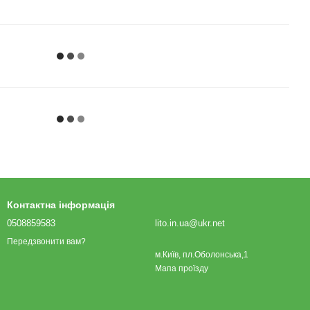
Контактна інформація
0508859583
lito.in.ua@ukr.net
Передзвонити вам?
м.Київ, пл.Оболонська,1
Мапа проїзду