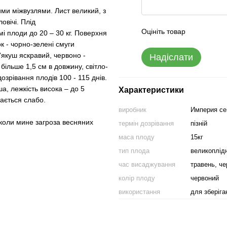
ими міжвузлями. Лист великий, з
овічі. Плід
Оцініть товар
і плоди до 20 – 30 кг. Поверхня
 - чорно-зелені смуги
'якуш яскравий, червоно -
Надіслати
більше 1,5 см в довжину, світло-
дозрівання плодів 100 - 115 днів.
а, лежкість висока – до 5
Характеристики
ається слабо.
виробник
Империя с
коли мине загроза весняних
термін дозрівання
пізній
маса плоду
15кг
тип плода
великоплід
час висаджування
травень, ч
колір плоду
червоний
використання
для зберіга