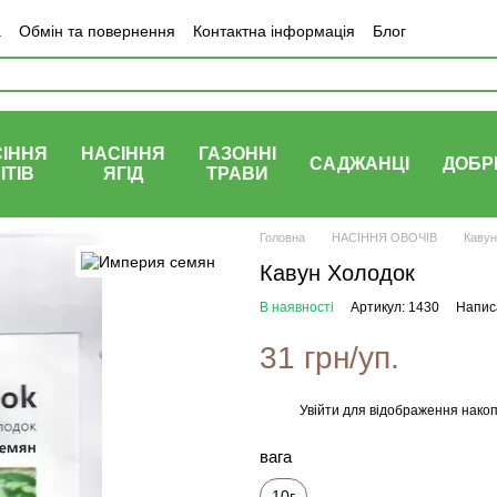
а
Обмін та повернення
Контактна інформація
Блог
ІННЯ
НАСІННЯ
ГАЗОННІ
САДЖАНЦІ
ДОБР
ІТІВ
ЯГІД
ТРАВИ
Головна
НАСІННЯ ОВОЧІВ
Кавун
Кавун Холодок
В наявності
Артикул: 1430
Написа
31 грн/уп.
Увійти
для відображення накоп
%
вага
10г