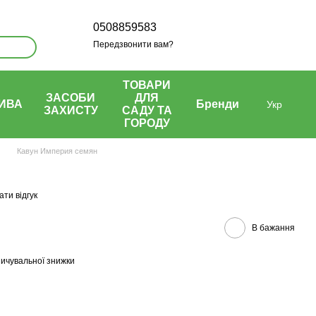
0508859583
Передзвонити вам?
ТОВАРИ
ЗАСОБИ
ДЛЯ
ИВА
Бренди
Укр
ЗАХИСТУ
САДУ ТА
ГОРОДУ
Кавун Империя семян
ти відгук
В бажання
ичувальної знижки