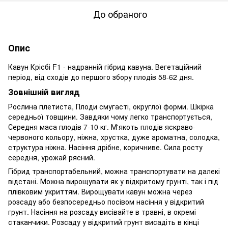
До обраного
Опис
Кавун Крісбі F1 - надранній гібрид кавуна. Вегетаційний
період, від сходів до першого збору плодів 58-62 дня.
Зовнішній вигляд
Рослина плетиста, Плоди смугасті, округлої форми. Шкірка
середньої товщини. Завдяки чому легко транспортується,
Середня маса плодів 7-10 кг. М'якоть плодів яскраво-
червоного кольору, ніжна, хрустка, дуже ароматна, солодка,
структура ніжна. Насіння дрібне, коричниве. Сила росту
середня, урожай рясний.
Гібрид транспортабельний, можна транспортувати на далекі
відстані. Можна вирощувати як у відкритому грунті, так і під
плівковим укриттям. Вирощувати кавун можна через
розсаду або безпосередньо посівом насіння у відкритий
грунт. Насіння на розсаду висівайте в травні, в окремі
стаканчики. Розсаду у відкритий грунт висадіть в кінці