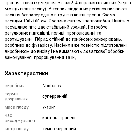
травня - початку червня, у фазі 3-4 справжніх листків (через
місяць після посіву), У теплих південних регіонах висівають
насіння безпосередньо в грунт в квітні-травні. Схема
посадки 100х100 см, Рослина світло- і теплолюбна, Навіть у
посушливе літо дає стабільний урожай, Потребує
регулярних підгодівлі, поливі, прополюванні та
розпушуванні, Гібрид стійкий до грибкових захворювань,
особливо до фузаріозу, Насіння вже повністю підготовлені
виробником до висіву і не вимагають додаткової обробки:
замочування, пророщування та ін,
Характеристики
виробник
Nunhems
термін
суперранній
дозрівання
маса плоду
7-10кг
час
квітень, травень
висаджування
колір плоду
темно-червоний