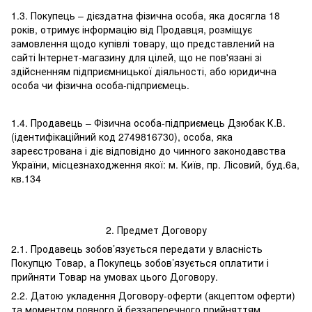
1.3. Покупець – дієздатна фізична особа, яка досягла 18
років, отримує інформацію від Продавця, розміщує
замовлення щодо купівлі товару, що представлений на
сайті Інтернет-магазину для цілей, що не пов'язані зі
здійсненням підприємницької діяльності, або юридична
особа чи фізична особа-підприємець.
1.4. Продавець – Фізична особа-підприємець Дзюбак К.В.
(ідентифікаційний код 2749816730), особа, яка
зареєстрована і діє відповідно до чинного законодавства
України, місцезнаходження якої: м. Київ, пр. Лісовий, буд.6а,
кв.134
2. Предмет Договору
2.1. Продавець зобов’язується передати у власність
Покупцю Товар, а Покупець зобов’язується оплатити і
прийняти Товар на умовах цього Договору.
2.2. Датою укладення Договору-оферти (акцептом оферти)
та моментом повного й беззаперечного прийняттям