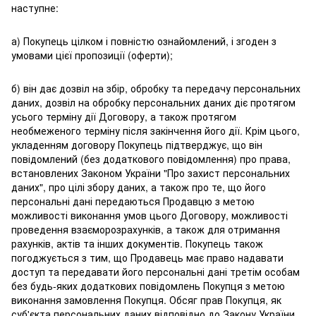
наступне:
а) Покупець цілком і повністю ознайомлений, і згоден з
умовами цієї пропозиції (оферти);
б) він дає дозвіл на збір, обробку та передачу персональних
даних, дозвіл на обробку персональних даних діє протягом
усього терміну дії Договору, а також протягом
необмеженого терміну після закінчення його дії. Крім цього,
укладенням договору Покупець підтверджує, що він
повідомлений (без додаткового повідомлення) про права,
встановлених Законом України "Про захист персональних
даних", про цілі збору даних, а також про те, що його
персональні дані передаються Продавцю з метою
можливості виконання умов цього Договору, можливості
проведення взаєморозрахунків, а також для отримання
рахунків, актів та інших документів. Покупець також
погоджується з тим, що Продавець має право надавати
доступ та передавати його персональні дані третім особам
без будь-яких додаткових повідомлень Покупця з метою
виконання замовлення Покупця. Обсяг прав Покупця, як
суб'єкта персональних даних відповідно до Закону України