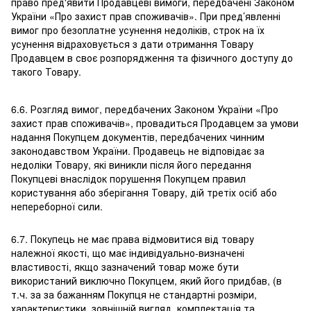
право пред'явити Продавцеві вимоги, передбачені Законом
України «Про захист прав споживачів». При пред’явленні
вимог про безоплатне усунення недоліків, строк на їх
усунення відраховується з дати отримання Товару
Продавцем в своє розпорядження та фізичного доступу до
такого Товару.
6.6. Розгляд вимог, передбачених Законом України «Про
захист прав споживачів», провадиться Продавцем за умови
надання Покупцем документів, передбачених чинним
законодавством України. Продавець не відповідає за
недоліки Товару, які виникли після його передання
Покупцеві внаслідок порушення Покупцем правил
користування або зберігання Товару, дій третіх осіб або
непереборної сили.
6.7. Покупець не має права відмовитися від товару
належної якості, що має індивідуально-визначені
властивості, якщо зазначений товар може бути
використаний виключно Покупцем, який його придбав, (в
т.ч. за за бажанням Покупця не стандартні розміри,
характеристики, зовнішній вигляд, комплектація та