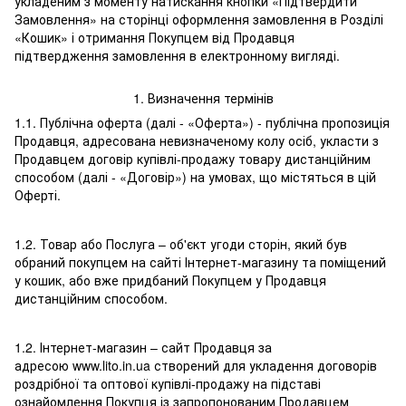
укладеним з моменту натискання кнопки «Підтвердити
Замовлення» на сторінці оформлення замовлення в Розділі
«Кошик» і отримання Покупцем від Продавця
підтвердження замовлення в електронному вигляді.
1. Визначення термінів
1.1. Публічна оферта (далі - «Оферта») - публічна пропозиція
Продавця, адресована невизначеному колу осіб, укласти з
Продавцем договір купівлі-продажу товару дистанційним
способом (далі - «Договір») на умовах, що містяться в цій
Оферті.
1.2. Товар або Послуга – об'єкт угоди сторін, який був
обраний покупцем на сайті Інтернет-магазину та поміщений
у кошик, або вже придбаний Покупцем у Продавця
дистанційним способом.
1.2. Інтернет-магазин – сайт Продавця за
адресою www.lito.in.ua створений для укладення договорів
роздрібної та оптової купівлі-продажу на підставі
ознайомлення Покупця із запропонованим Продавцем