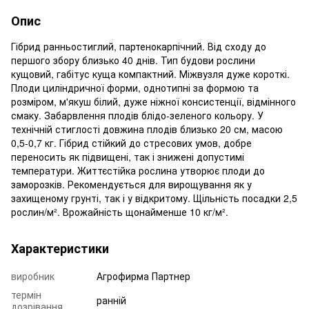
Опис
Гібрид ранньостиглий, партенокарпічний. Від сходу до
першого збору близько 40 днів. Тип будови рослини
кущовий, габітус куща компактний. Міжвузля дуже короткі.
Плоди циліндричної форми, однотипні за формою та
розміром, м'якуш білий, дуже ніжної консистенції, відмінного
смаку. Забарвлення плодів блідо-зеленого кольору. У
технічній стиглості довжина плодів близько 20 см, масою
0,5-0,7 кг. Гібрид стійкий до стресових умов, добре
переносить як підвищені, так і знижені допустимі
температури. Життєстійка рослина утворює плоди до
заморозків. Рекомендується для вирощування як у
захищеному грунті, так і у відкритому. Щільність посадки 2,5
рослин/м². Врожайність щонайменше 10 кг/м².
Характеристики
виробник
Агрофирма Партнер
термін
ранній
дозрівання