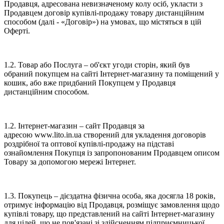
Продавця, адресована невизначеному колу осіб, укласти з
Продавцем договір купівлі-продажу товару дистанційним
способом (далі - «Договір») на умовах, що містяться в цій
Оферті.
1.2. Товар або Послуга – об'єкт угоди сторін, який був
обраний покупцем на сайті Інтернет-магазину та поміщений у
кошик, або вже придбаний Покупцем у Продавця
дистанційним способом.
1.2. Інтернет-магазин – сайт Продавця за
адресою www.lito.in.ua створений для укладення договорів
роздрібної та оптової купівлі-продажу на підставі
ознайомлення Покупця із запропонованим Продавцем описом
Товару за допомогою мережі Інтернет.
1.3. Покупець – дієздатна фізична особа, яка досягла 18 років,
отримує інформацію від Продавця, розміщує замовлення щодо
купівлі товару, що представлений на сайті Інтернет-магазину
для цілей, що не пов'язані зі здійсненням підприємницької