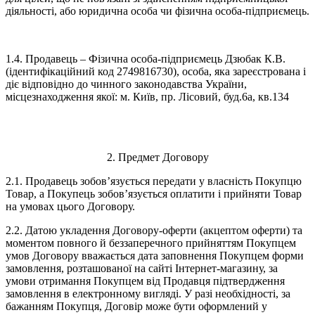
діяльності, або юридична особа чи фізична особа-підприємець.
1.4. Продавець – Фізична особа-підприємець Дзюбак К.В.
(ідентифікаційний код 2749816730), особа, яка зареєстрована і
діє відповідно до чинного законодавства України,
місцезнаходження якої: м. Київ, пр. Лісовий, буд.6а, кв.134
2. Предмет Договору
2.1. Продавець зобов’язується передати у власність Покупцю
Товар, а Покупець зобов’язується оплатити і прийняти Товар
на умовах цього Договору.
2.2. Датою укладення Договору-оферти (акцептом оферти) та
моментом повного й беззаперечного прийняттям Покупцем
умов Договору вважається дата заповнення Покупцем форми
замовлення, розташованої на сайті Інтернет-магазину, за
умови отримання Покупцем від Продавця підтвердження
замовлення в електронному вигляді. У разі необхідності, за
бажанням Покупця, Договір може бути оформлений у