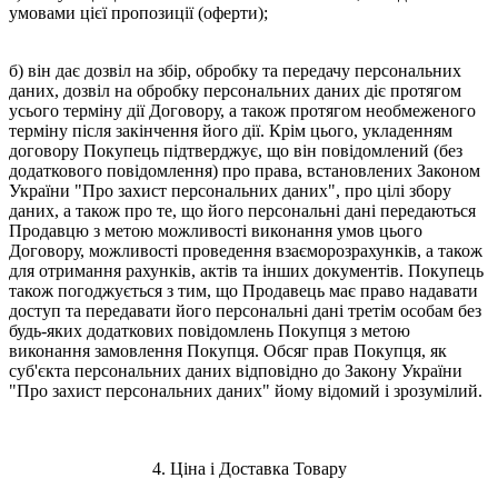
умовами цієї пропозиції (оферти);
б) він дає дозвіл на збір, обробку та передачу персональних
даних, дозвіл на обробку персональних даних діє протягом
усього терміну дії Договору, а також протягом необмеженого
терміну після закінчення його дії. Крім цього, укладенням
договору Покупець підтверджує, що він повідомлений (без
додаткового повідомлення) про права, встановлених Законом
України "Про захист персональних даних", про цілі збору
даних, а також про те, що його персональні дані передаються
Продавцю з метою можливості виконання умов цього
Договору, можливості проведення взаєморозрахунків, а також
для отримання рахунків, актів та інших документів. Покупець
також погоджується з тим, що Продавець має право надавати
доступ та передавати його персональні дані третім особам без
будь-яких додаткових повідомлень Покупця з метою
виконання замовлення Покупця. Обсяг прав Покупця, як
суб'єкта персональних даних відповідно до Закону України
"Про захист персональних даних" йому відомий і зрозумілий.
4. Ціна і Доставка Товару