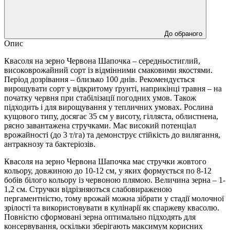
До обраного
Опис
Квасоля на зерно Червона Шапочка – середньостиглий,
високоврожайний сорт із відмінними смаковими якостями.
Період дозрівання – близько 100 днів. Рекомендується
вирощувати сорт у відкритому ґрунті, наприкінці травня – на
початку червня при стабілізації погодних умов. Також
підходить і для вирощування у тепличних умовах. Рослина
кущового типу, досягає 35 см у висоту, гілляста, облистнена,
рясно завантажена стручками. Має високий потенціал
врожайності (до 3 т/га) та демонструє стійкість до вилягання,
антракнозу та бактеріозів.
Квасоля на зерно Червона Шапочка має стручки жовтого
кольору, довжиною до 10-12 см, у яких формується по 8-12
бобів білого кольору із червоною плямою. Величина зерна – 1-
1,2 см. Стручки відрізняються слабовираженою
пергаментністю, тому врожай можна зібрати у стадії молочної
зрілості та використовувати в кулінарії як спаржеву квасолю.
Повністю сформовані зерна оптимально підходять для
консервування, оскільки зберігають максимум корисних