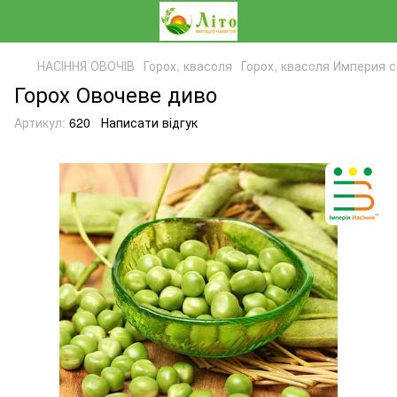
НАСІННЯ ОВОЧІВ
Горох, квасоля
Горох, квасоля Империя 
Горох Овочеве диво
Артикул:
620
Написати відгук