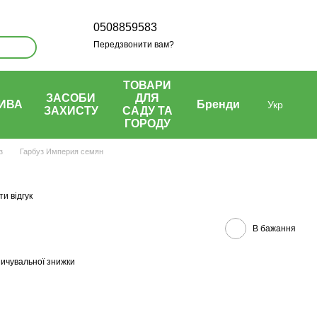
0508859583
Передзвонити вам?
ТОВАРИ
ЗАСОБИ
ДЛЯ
ИВА
Бренди
Укр
ЗАХИСТУ
САДУ ТА
ГОРОДУ
з
Гарбуз Империя семян
и відгук
В бажання
ичувальної знижки