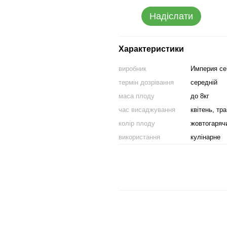
Надіслати
Характеристики
виробник
Империя с
термін дозрівання
середній
маса плоду
до 8кг
час висаджування
квітень, тр
колір плоду
жовтогаряч
використання
кулінарне