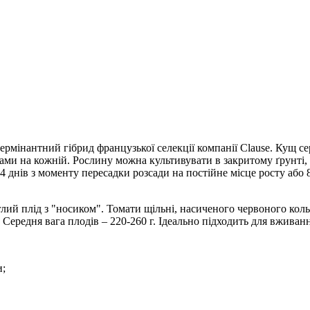
ермінантний гібрид французької селекції компанії Clause. Кущ се
тами на кожній. Рослину можна культивувати в закритому ґрунті, 
4 днів з моменту пересадки розсади на постійне місце росту або
ий плід з "носиком". Томати щільні, насиченого червоного кольор
Середня вага плодів – 220-260 г. Ідеально підходить для вживанн
и;