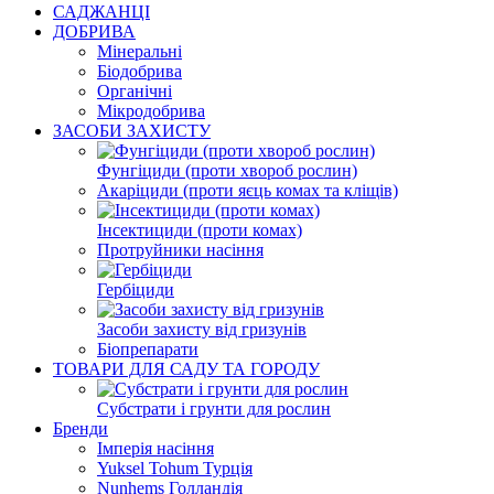
САДЖАНЦІ
ДОБРИВА
Мінеральні
Біодобрива
Органічні
Мікродобрива
ЗАСОБИ ЗАХИСТУ
Фунгіциди (проти хвороб рослин)
Акаріциди (проти яєць комах та кліщів)
Інсектициди (проти комах)
Протруйники насіння
Гербіциди
Засоби захисту від гризунів
Біопрепарати
ТОВАРИ ДЛЯ САДУ ТА ГОРОДУ
Субстрати і грунти для рослин
Бренди
Імперія насіння
Yuksel Tohum Турція
Nunhems Голландія