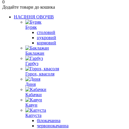
0
Додайте товари до кошика
НАСІННЯ ОВОЧІВ
Буряк
столовий
цукровий
кормовий
Баклажан
Гарбуз
Горох, квасоля
Диня
Кабачки
Кавун
Капуста
білокачанна
червонокачанна