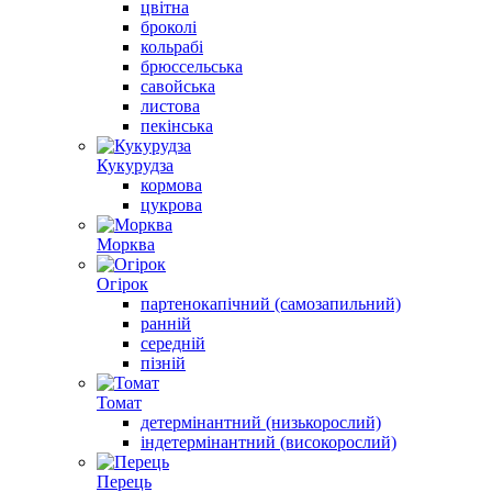
цвітна
броколі
кольрабі
брюссельська
савойська
листова
пекінська
Кукурудза
кормова
цукрова
Морква
Огірок
партенокапічний (самозапильний)
ранній
середній
пізній
Томат
детермінантний (низькорослий)
індетермінантний (високорослий)
Перець