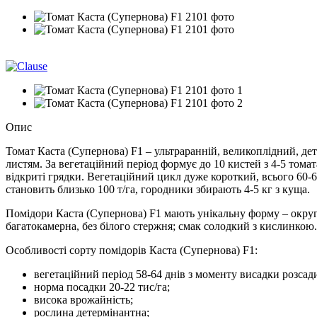
Хіт
Опис
Томат Каста (Супернова) F1 – ультраранній, великоплідний, дет
листям. За вегетаційний період формує до 10 кистей з 4-5 тома
відкриті грядки. Вегетаційний цикл дуже короткий, всього 60-6
становить близько 100 т/га, городники збирають 4-5 кг з куща.
Помідори Каста (Супернова) F1 мають унікальну форму – округл
багатокамерна, без білого стержня; смак солодкий з кислинкою. 
Особливості сорту помідорів Каста (Супернова) F1:
вегетаційний період 58-64 днів з моменту висадки розсад
норма посадки 20-22 тис/га;
висока врожайність;
рослина детермінантна;