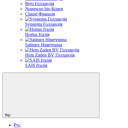
Bejo Голландія
Nongwoo bio Корея
Clause Франція
Syngenta Голландія
Hortus Італія
Satimex Німеччина
Hem Zaden BV Голландія
SAIS Італія
Укр
Рус