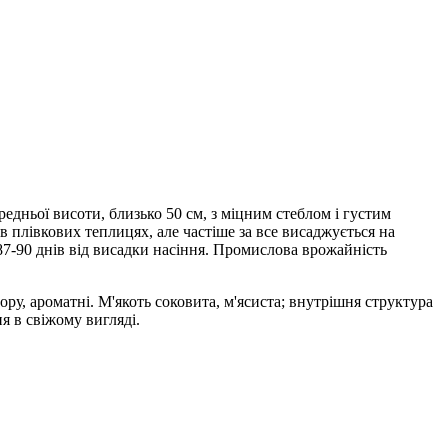
редньої висоти, близько 50 см, з міцним стеблом і густим
в плівкових теплицях, але частіше за все висаджується на
 87-90 днів від висадки насіння. Промислова врожайність
у, ароматні. М'якоть соковита, м'ясиста; внутрішня структура
я в свіжому вигляді.