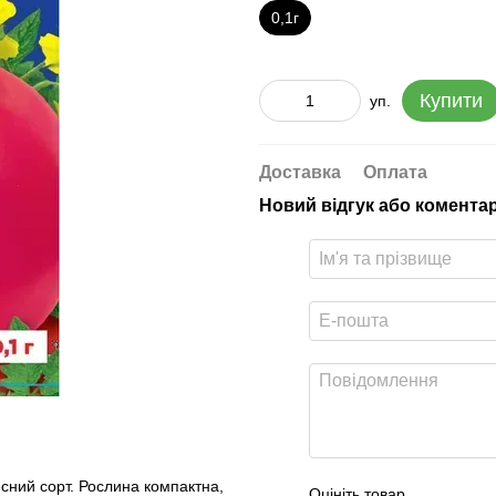
0,1г
Купити
уп.
Доставка
Оплата
Новий відгук або комента
сний сорт. Рослина компактна,
Оцініть товар