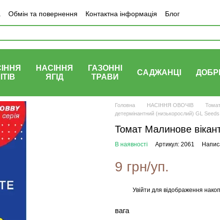
а
Обмін та повернення
Контактна інформація
Блог
ІННЯ
НАСІННЯ
ГАЗОННІ
САДЖАНЦІ
ДОБР
ІТІВ
ЯГІД
ТРАВИ
Головна
НАСІННЯ ОВОЧІВ
Тома
детермінантний (низькорослий) GL Seeds
Томат Малинове вікан
В наявності
Артикул: 2061
Написа
9 грн/уп.
Увійти
для відображення накоп
%
вага