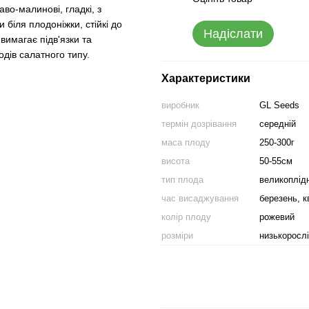
во-малинові, гладкі, з
 біля плодоніжки, стійкі до
Надіслати
вимагає підв'язки та
дів салатного типу.
Характеристики
виробник
GL Seeds
термін дозрівання
середній
маса плоду
250-300г
висота
50-55см
тип плода
великоплід
час висаджування
березень, к
колір плоду
рожевий
розміри
низькорослі