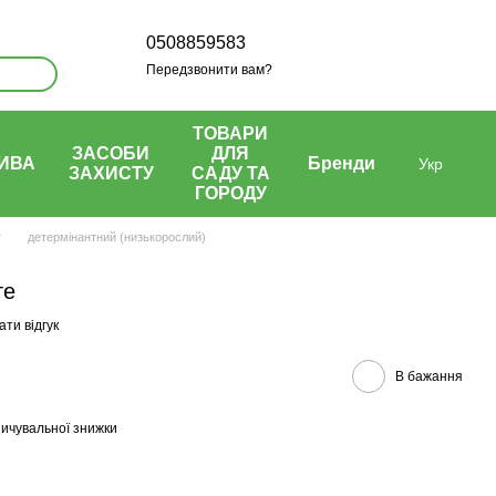
0508859583
Передзвонити вам?
ТОВАРИ
ЗАСОБИ
ДЛЯ
ИВА
Бренди
Укр
ЗАХИСТУ
САДУ ТА
ГОРОДУ
т
детермінантний (низькорослий)
те
ти відгук
В бажання
ичувальної знижки