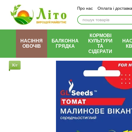
Перейти до основного контенту
Про нас
Оплата і доставк
КОРМОВІ
НАСІННЯ
БАЛКОННА
КУЛЬТУРИ
НАС
ОВОЧІВ
ГРЯДКА
ТА
КВ
СІДЕРАТИ
Хіт