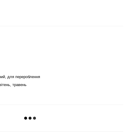
ний, для перероблення
вітень, травень