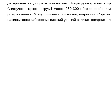
детермінантна, добре вкрита листям. Плоди дуже красиві, яскра
блискучою шкіркою, округлі, масою 250-300 г, без зеленої плями
розтріскування. М'якуш щільний соковитий, цукристий. Сорт не 
пасинкування забезпечує високий урожай великих товарних пло