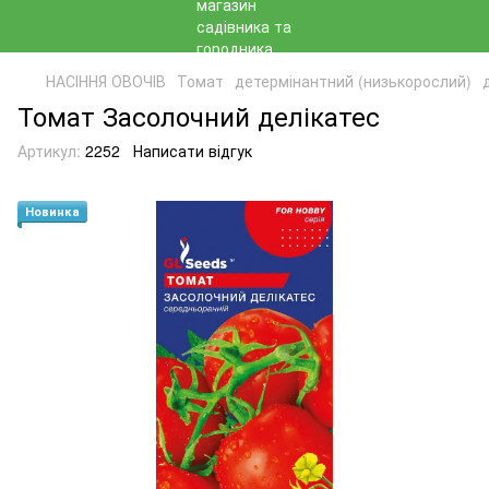
НАСІННЯ ОВОЧІВ
Томат
детермінантний (низькорослий)
Томат Засолочний делікатес
Артикул:
2252
Написати відгук
Новинка