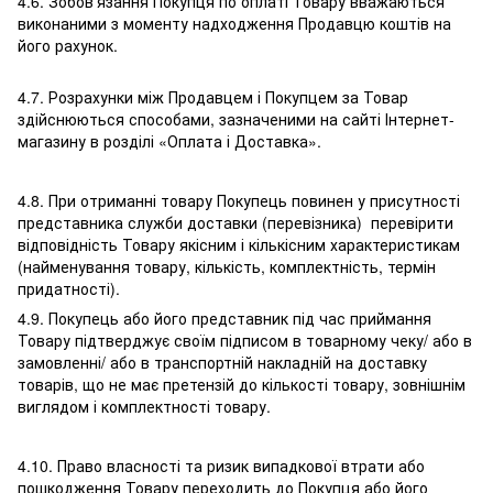
4.6. Зобов'язання Покупця по оплаті Товару вважаються
виконаними з моменту надходження Продавцю коштів на
його рахунок.
4.7. Розрахунки між Продавцем і Покупцем за Товар
здійснюються способами, зазначеними на сайті Інтернет-
магазину в розділі «Оплата і Доставка».
4.8. При отриманні товару Покупець повинен у присутності
представника служби доставки (перевізника) перевірити
відповідність Товару якісним і кількісним характеристикам
(найменування товару, кількість, комплектність, термін
придатності).
4.9. Покупець або його представник під час приймання
Товару підтверджує своїм підписом в товарному чеку/ або в
замовленні/ або в транспортній накладній на доставку
товарів, що не має претензій до кількості товару, зовнішнім
виглядом і комплектності товару.
4.10. Право власності та ризик випадкової втрати або
пошкодження Товару переходить до Покупця або його