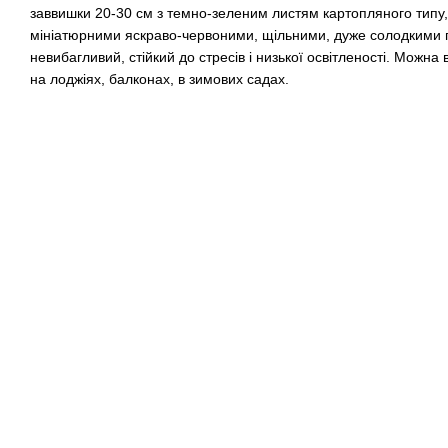
заввишки 20-30 см з темно-зеленим листям картопляного типу
мініатюрними яскраво-червоними, щільними, дуже солодкими 
невибагливий, стійкий до стресів і низької освітленості. Можна
на лоджіях, балконах, в зимових садах.