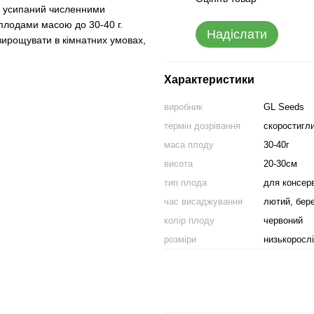
, усипаний численними
плодами масою до 30-40 г.
Надіслати
 вирощувати в кімнатних умовах,
Характеристики
виробник
GL Seeds
термін дозрівання
скоростигл
маса плоду
30-40г
висота
20-30см
тип плода
для консерв
час висаджування
лютий, бере
колір плоду
червоний
розміри
низькорослі