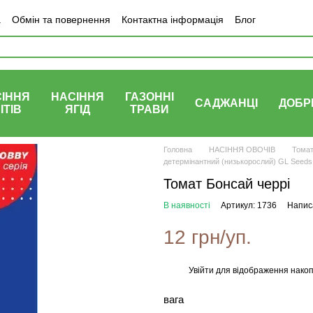
а
Обмін та повернення
Контактна інформація
Блог
ІННЯ
НАСІННЯ
ГАЗОННІ
САДЖАНЦІ
ДОБР
ІТІВ
ЯГІД
ТРАВИ
Головна
НАСІННЯ ОВОЧІВ
Тома
детермінантний (низькорослий) GL Seeds
Томат Бонсай черрі
В наявності
Артикул: 1736
Написа
12 грн/уп.
Увійти
для відображення накоп
%
вага