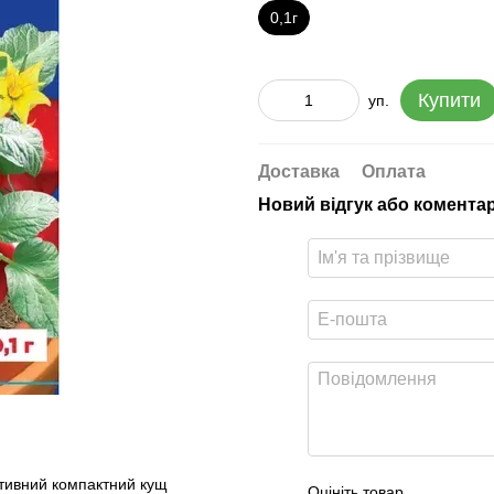
0,1г
Купити
уп.
Доставка
Оплата
Новий відгук або комента
ативний компактний кущ
Оцініть товар