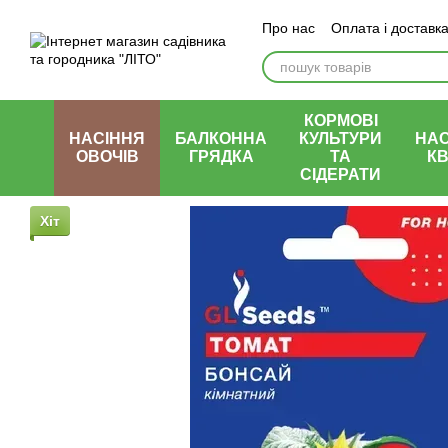
Перейти до основного контенту
Про нас
Оплата і доставк
КОРМОВІ
НАСІННЯ
БАЛКОННА
КУЛЬТУРИ
НАС
ОВОЧІВ
ГРЯДКА
ТА
КВ
СІДЕРАТИ
Хіт