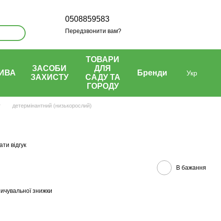
0508859583
Передзвонити вам?
ТОВАРИ
ЗАСОБИ
ДЛЯ
ИВА
Бренди
Укр
ЗАХИСТУ
САДУ ТА
ГОРОДУ
т
детермінантний (низькорослий)
ти відгук
В бажання
ичувальної знижки