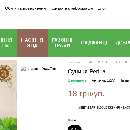
а
Обмін та повернення
Контактна інформація
Блог
ІННЯ
НАСІННЯ
ГАЗОННІ
САДЖАНЦІ
ДОБР
ІТІВ
ЯГІД
ТРАВИ
Головна
НАСІННЯ ЯГІД
НАСІННЯ 
Суниця Регіна
В наявності
Артикул: 1277
Написа
18 грн/уп.
Увійти
для відображення накоп
%
вага
0,1г