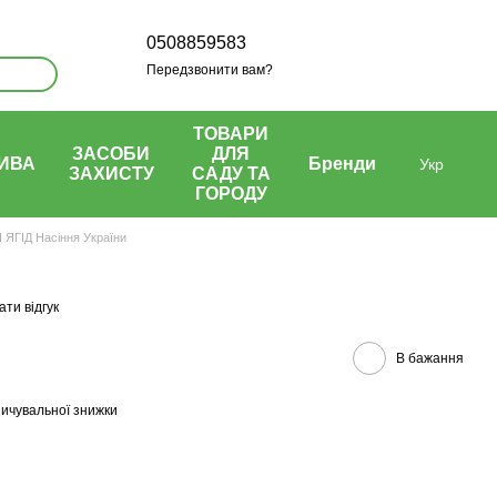
0508859583
Передзвонити вам?
ТОВАРИ
ЗАСОБИ
ДЛЯ
ИВА
Бренди
Укр
ЗАХИСТУ
САДУ ТА
ГОРОДУ
ЯГІД Насіння України
ти відгук
В бажання
ичувальної знижки