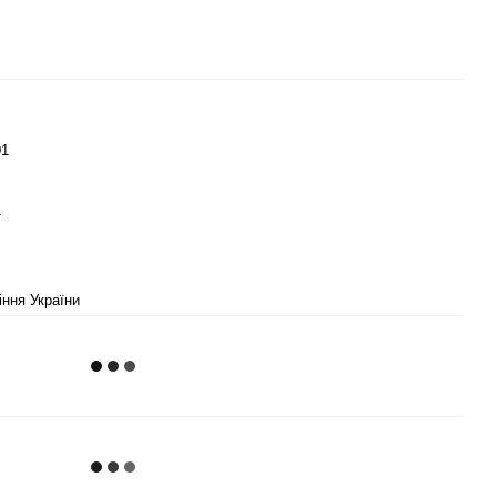
01
1
іння України