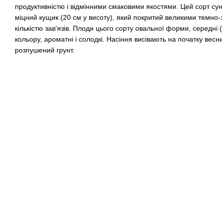
продуктивністю і відмінними смаковими якостями. Цей сорт су
міцний кущик (20 см у висоту), який покритий великими темно
кількістю зав'язів. Плоди цього сорту овальної форми, середні (
кольору, ароматні і солодкі. Насіння висівають на початку весн
розпушений грунт.