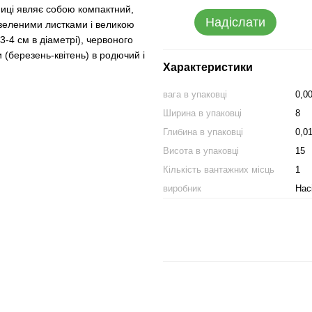
ниці являє собою компактний,
Надіслати
-зеленими листками і великою
3-4 см в діаметрі), червоного
и (березень-квітень) в родючий і
Характеристики
вага в упаковці
0,0
Ширина в упаковці
8
Глибина в упаковці
0,0
Висота в упаковці
15
Кількість вантажних місць
1
виробник
Нас