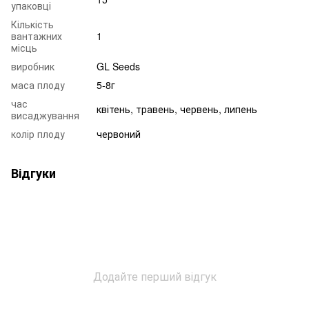
упаковці
Кількість
вантажних
1
місць
виробник
GL Seeds
маса плоду
5-8г
час
квітень, травень, червень, липень
висаджування
колір плоду
червоний
Відгуки
Додайте перший відгук