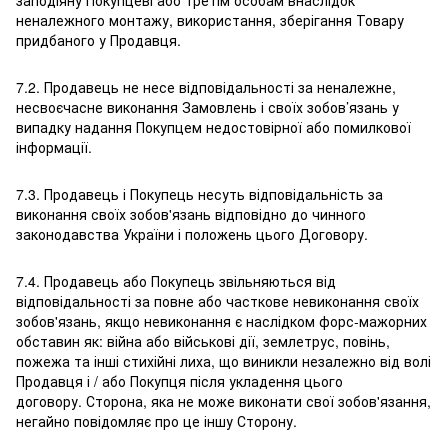
заподіяну Покупцеві або третім особам внаслідок
неналежного монтажу, використання, зберігання Товару
придбаного у Продавця.
7.2. Продавець не несе відповідальності за неналежне,
несвоєчасне виконання Замовлень і своїх зобов’язань у
випадку надання Покупцем недостовірної або помилкової
інформації.
7.3. Продавець і Покупець несуть відповідальність за
виконання своїх зобов'язань відповідно до чинного
законодавства України і положень цього Договору.
7.4. Продавець або Покупець звільняються від
відповідальності за повне або часткове невиконання своїх
зобов'язань, якщо невиконання є наслідком форс-мажорних
обставин як: війна або військові дії, землетрус, повінь,
пожежа та інші стихійні лиха, що виникли незалежно від волі
Продавця і / або Покупця після укладення цього
договору. Сторона, яка не може виконати свої зобов'язання,
негайно повідомляє про це іншу Сторону.