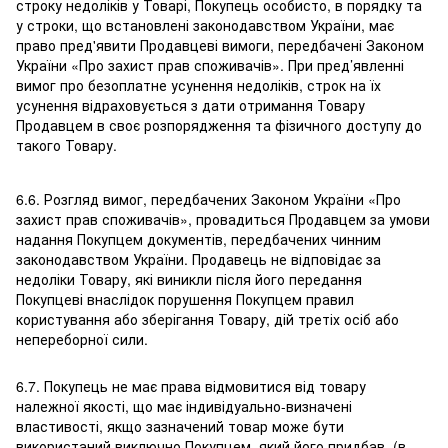
строку недоліків у Товарі, Покупець особисто, в порядку та
у строки, що встановлені законодавством України, має
право пред'явити Продавцеві вимоги, передбачені Законом
України «Про захист прав споживачів». При пред’явленні
вимог про безоплатне усунення недоліків, строк на їх
усунення відраховується з дати отримання Товару
Продавцем в своє розпорядження та фізичного доступу до
такого Товару.
6.6. Розгляд вимог, передбачених Законом України «Про
захист прав споживачів», провадиться Продавцем за умови
надання Покупцем документів, передбачених чинним
законодавством України. Продавець не відповідає за
недоліки Товару, які виникли після його передання
Покупцеві внаслідок порушення Покупцем правил
користування або зберігання Товару, дій третіх осіб або
непереборної сили.
6.7. Покупець не має права відмовитися від товару
належної якості, що має індивідуально-визначені
властивості, якщо зазначений товар може бути
використаний виключно Покупцем, який його придбав, (в