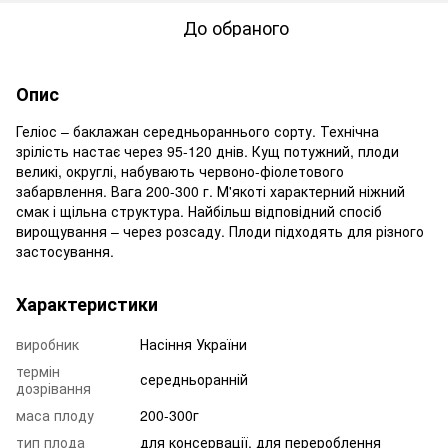
До обраного
Опис
Геліос – баклажан середньораннього сорту. Технічна
зрілість настає через 95-120 днів. Кущ потужний, плоди
великі, округлі, набувають червоно-фіолетового
забарвлення. Вага 200-300 г. М'якоті характерний ніжний
смак і щільна структура. Найбільш відповідний спосіб
вирощування – через розсаду. Плоди підходять для різного
застосування.
Характеристики
виробник
Насіння України
термін
середньоранній
дозрівання
маса плоду
200-300г
тип плода
для консервації, для перероблення