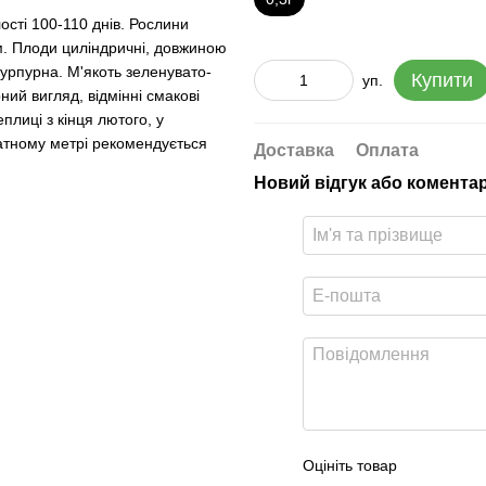
лості 100-110 днів. Рослини
м. Плоди циліндричні, довжиною
урпурна. М'якоть зеленувато-
Купити
уп.
рний вигляд, відмінні смакові
плиці з кінця лютого, у
ратному метрі рекомендується
Доставка
Оплата
Новий відгук або комента
Оцініть товар