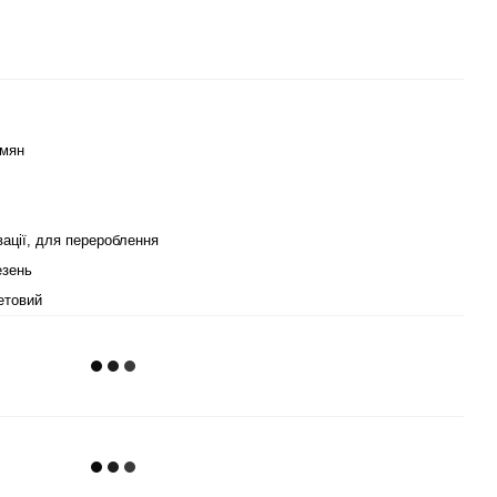
емян
ації, для перероблення
езень
етовий