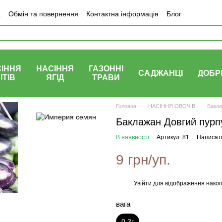
а
Обмін та повернення
Контактна інформація
Блог
ІННЯ
НАСІННЯ
ГАЗОННІ
САДЖАНЦІ
ДОБР
ІТІВ
ЯГІД
ТРАВИ
Головна
НАСІННЯ ОВОЧІВ
Бакл
Баклажан Довгий пурп
В наявності
Артикул: 81
Написати
9 грн/уп.
Увійти
для відображення накоп
%
вага
0,3г