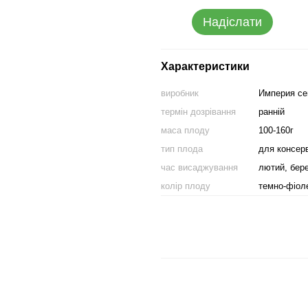
Надіслати
Характеристики
виробник
Империя с
термін дозрівання
ранній
маса плоду
100-160г
тип плода
для консерв
час висаджування
лютий, бер
колір плоду
темно-фіол