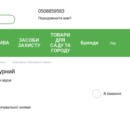
0508859583
Передзвонити вам?
ТОВАРИ
ЗАСОБИ
ДЛЯ
ИВА
Бренди
Укр
ЗАХИСТУ
САДУ ТА
ГОРОДУ
ажан
Баклажан Империя семян
урний
 відгук
В бажання
ичувальної знижки