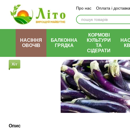
Перейти до основного контенту
Про нас
Оплата і доставк
КОРМОВІ
НАСІННЯ
БАЛКОННА
КУЛЬТУРИ
НАС
ОВОЧІВ
ГРЯДКА
ТА
КВ
СІДЕРАТИ
Хіт
Опис