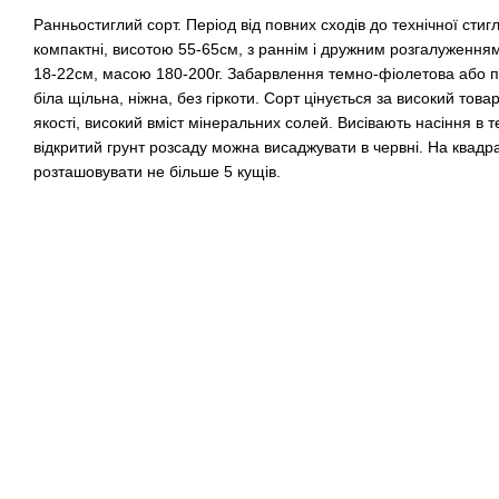
Ранньостиглий сорт. Період від повних сходів до технічної стиг
компактні, висотою 55-65см, з раннім і дружним розгалуження
18-22см, масою 180-200г. Забарвлення темно-фіолетова або п
біла щільна, ніжна, без гіркоти. Сорт цінується за високий това
якості, високий вміст мінеральних солей. Висівають насіння в те
відкритий грунт розсаду можна висаджувати в червні. На квад
розташовувати не більше 5 кущів.