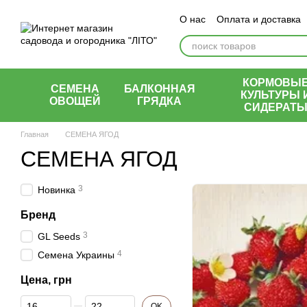
Перейти к основному контенту
О нас
Оплата и доставка
КОРМОВЫ
СЕМЕНА
БАЛКОННАЯ
КУЛЬТУРЫ 
ОВОЩЕЙ
ГРЯДКА
СИДЕРАТ
Главная
СЕМЕНА ЯГОД
СЕМЕНА ЯГОД
3
Новинка
Бренд
3
GL Seeds
4
Семена Украины
Цена, грн
От Цена, грн
До Цена, грн
OK