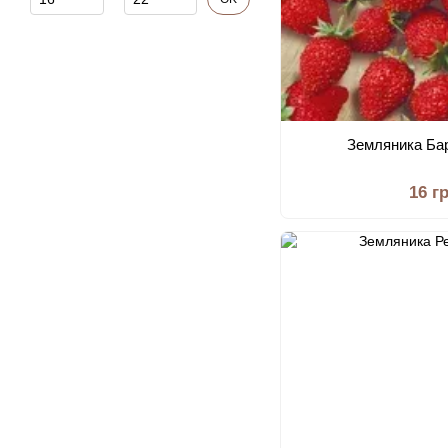
Земляника Ба
16 г