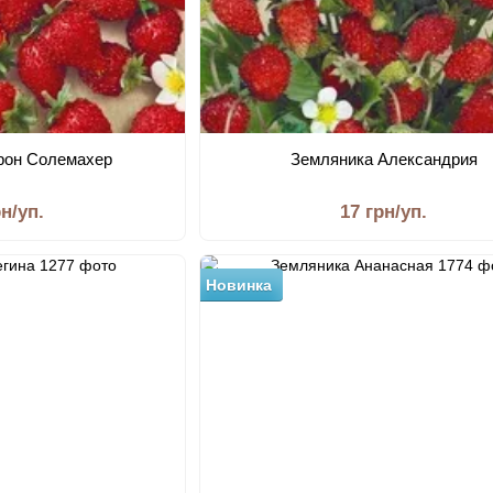
рон Солемахер
Земляника Александрия
рн/уп.
17 грн/уп.
Новинка