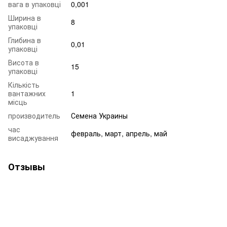
вага в упаковці
0,001
Ширина в
8
упаковці
Глибина в
0,01
упаковці
Висота в
15
упаковці
Кількість
вантажних
1
місць
производитель
Семена Украины
час
февраль, март, апрель, май
висаджування
Отзывы