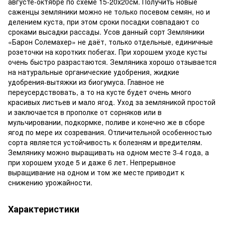
августе-октябре по схеме 15-20х20см. Получить новые
саженцы земляники можно не только посевом семян, но и
делением куста, при этом сроки посадки совпадают со
сроками высадки рассады. Усов данный сорт Земляники
«Барон Солемахер» не даёт, только отдельные, единичные
розеточки на коротких побегах. При хорошем уходе кусты
очень быстро разрастаются. Земляника хорошо отзывается
на натуральные органические удобрения, жидкие
удобрения-вытяжки из биогумуса. Главное не
переусердствовать, а то на кусте будет очень много
красивых листьев и мало ягод. Уход за земляникой простой
и заключается в прополке от сорняков или в
мульчировании, подкормке, поливе и конечно же в сборе
ягод по мере их созревания. Отличительной особенностью
сорта является устойчивость к болезням и вредителям.
Землянику можно выращивать на одном месте 3-4 года, а
при хорошем уходе 5 и даже 6 лет. Непрерывное
выращивание на одном и том же месте приводит к
снижению урожайности.
Характеристики