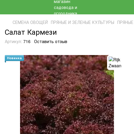
СЕМЕНА ОВОЩЕЙ
ПРЯНЫЕ И ЗЕЛЕНЫЕ КУЛЬТУРЫ
ПРЯНЫЕ 
Салат Кармези
Артикул:
716
Оставить отзыв
Новинка