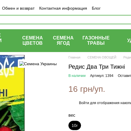
Обмен и возврат
Контактная информация
Блог
Е
СЕМЕНА
СЕМЕНА
ГАЗОННЫЕ
И
У
ЦВЕТОВ
ЯГОД
ТРАВЫ
Ы
Главная
СЕМЕНА ОВОЩЕЙ
Реди
Редис Два Три Тижні
В наличии
Артикул: 1394
Оставит
16 грн/уп.
Войти
для отображения накопи
%
вес
10г