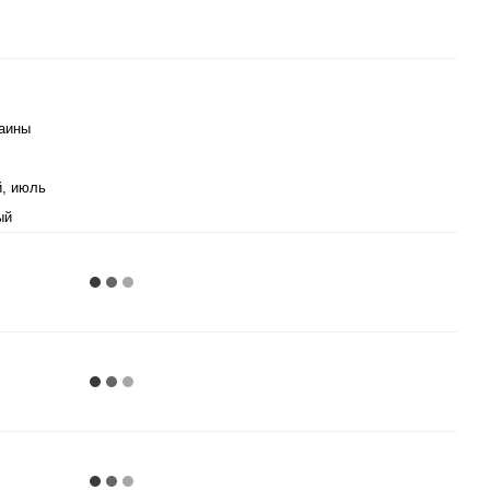
аины
й, июль
ый