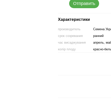
Отправить
Характеристики
производитель
Семена Укр
срок созревания
ранний
час висаджування
апрель, ма
колір плоду
красно-бел