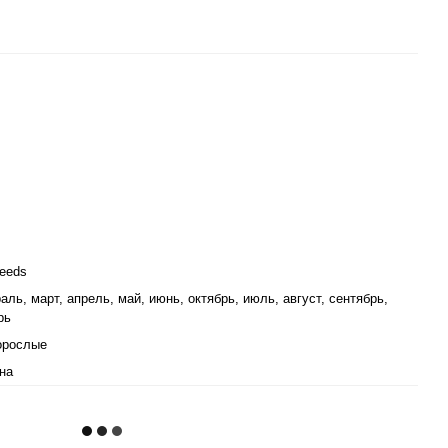
eeds
аль, март, апрель, май, июнь, октябрь, июль, август, сентябрь,
рь
орослые
на