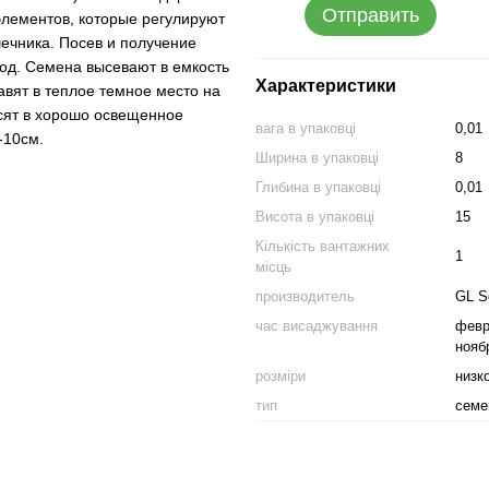
Отправить
элементов, которые регулируют
ечника. Посев и получение
од. Семена высевают в емкость
Характеристики
авят в теплое темное место на
осят в хорошо освещенное
вага в упаковці
0,01
-10см.
Ширина в упаковці
8
Глибина в упаковці
0,01
Висота в упаковці
15
Кількість вантажних
1
місць
производитель
GL S
час висаджування
февр
нояб
розміри
низк
тип
семе