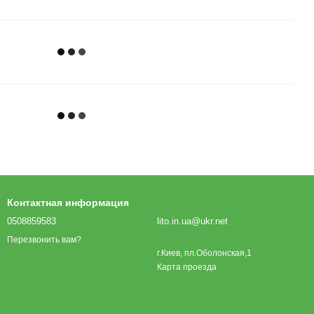
Контактная информация
0508859583
lito.in.ua@ukr.net
Перезвонить вам?
г.Киев, пл.Оболонская,1
Карта проезда