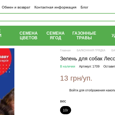
Обмен и возврат
Контактная информация
Блог
Е
СЕМЕНА
СЕМЕНА
ГАЗОННЫЕ
И
У
ЦВЕТОВ
ЯГОД
ТРАВЫ
Ы
Главная
БАЛКОННАЯ ГРЯДКА
БА
Зелень для собак Лес
В наличии
Артикул: 1709
Оставит
13 грн/уп.
Войти
для отображения накопи
%
вес
10г